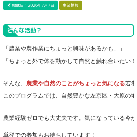
掲載日：2026年7月7日
事業情報
どんな活動？
「農業や農作業にちょっと興味があるかも。」
「ちょっと外で体を動かして自然と触れ合いたい！
そんな、
農業や自然のことがちょっと気になる
若者
このプログラムでは、自然豊かな左京区・大原の地
農業経験ゼロでも大丈夫です。気になっている今が
単発での参加もお待ちしています！
