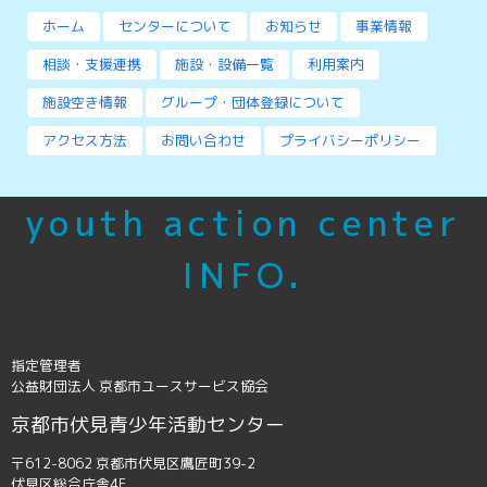
ホーム
センターについて
お知らせ
事業情報
相談・支援連携
施設・設備一覧
利用案内
施設空き情報
グループ・団体登録について
アクセス方法
お問い合わせ
プライバシーポリシー
youth action center
INFO.
指定管理者
公益財団法人 京都市ユースサービス協会
京都市伏見青少年活動センター
〒612-8062 京都市伏見区鷹匠町39-2
伏見区総合庁舎4F