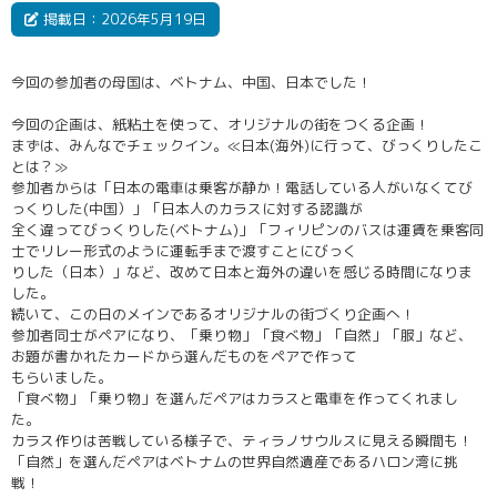
掲載日：2026年5月19日
今回の参加者の母国は、ベトナム、中国、日本でした！
今回の企画は、紙粘土を使って、オリジナルの街をつくる企画！
まずは、みんなでチェックイン。≪日本(海外)に行って、びっくりしたこ
とは？≫
参加者からは「日本の電車は乗客が静か！電話している人がいなくてび
っくりした(中国）」「日本人のカラスに対する認識が
全く違ってびっくりした(ベトナム)」「フィリピンのバスは運賃を乗客同
士でリレー形式のように運転手まで渡すことにびっく
りした（日本）」など、改めて日本と海外の違いを感じる時間になりま
した。
続いて、この日のメインであるオリジナルの街づくり企画へ！
参加者同士がペアになり、「乗り物」「食べ物」「自然」「服」など、
お題が書かれたカードから選んだものをペアで作って
もらいました。
「食べ物」「乗り物」を選んだペアはカラスと電車を作ってくれまし
た。
カラス作りは苦戦している様子で、ティラノサウルスに見える瞬間も！
「自然」を選んだペアはベトナムの世界自然遺産であるハロン湾に挑
戦！