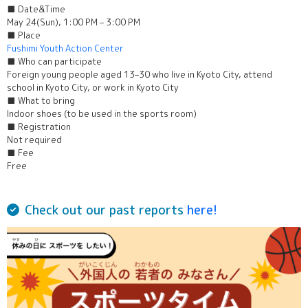
■ Date&Time
May 24(Sun), 1:00 PM – 3:00 PM
■ Place
Fushimi Youth Action Center
■ Who can participate
Foreign young people aged 13–30 who live in Kyoto City, attend
school in Kyoto City, or work in Kyoto City
■ What to bring
Indoor shoes (to be used in the sports room)
■ Registration
Not required
■ Fee
Free
Check out our past reports
here!