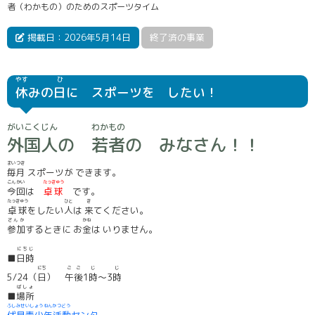
者（わかもの）のためのスポーツタイム
掲載日：2026年5月14日
終了済の事業
やす
ひ
休
みの
日
に スポーツを したい！
がいこくじん
わかもの
外国人
の
若者
の みなさん！！
まいつき
毎月
スポーツが できます。
こんかい
たっきゅう
今回
は
卓球
です。
たっきゅう
ひと
き
卓球
をしたい
人
は
来
てください。
さんか
かね
参加
するときに お
金
は いりません。
にちじ
■
日時
にち
ごご
じ
じ
5/24（
日
）
午後
1
時
～3
時
ばしょ
■
場所
ふしみせいしょうねんかつどう
伏見青少年活動
センター