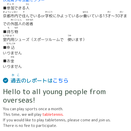
さんか
ひと
■
参加
できる
人
きょうとしない
す
がっこう
はたら
さい
さい
京都市内
で
住
んでいるor
学校
にかよっているor
働
いている13
才
～30
才
ま
がいこくじん
わかもの
での
外国人
の
若者
も
もの
■
持
ち
物
しつないよう
つか
室内用
シューズ（スポーツルームで
使
います）
もうしこみ
■
申込
いりません
かね
■お
金
いりません
かこ
過去
のレポートは
こちら
Hello to all young people from
overseas!
You can play sports once a month.
This time, we will play
tabletennis.
If you would like to play tabletennis, please come and join us.
There is no fee to participate.