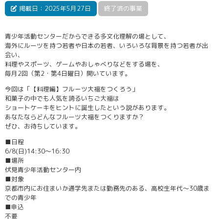
掲載日：2025年5月27日
終了済の事業
青少年活動センターだからできる多文化理解の場として、
海外にルーツを持つ若者や日本の若者、いろいろな背景を持つ若者が出
会い、
料理やスポーツ、ゲームやおしゃべりなどをする場を、
毎月2回（第2・第4日曜日）開いています。
今回は「【料理編】フルーツ大福をつくろう」
和菓子の中でも人気を誇るいちご大福は
ショートケーキをヒントに誕生したという説があります。
あなたならどんなフルーツ大福をつくりますか？
ぜひ、お待ちしています。
■日程
6/8(日)14:30～16:30
■場所
伏見青少年活動センター内
■対象
京都市内にお住まいか通学先または勤務先のある、高校生年代～30歳ま
での青少年
■申込
不要