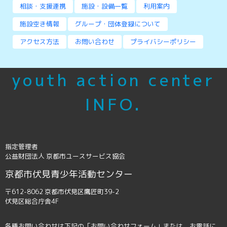
相談・支援連携
施設・設備一覧
利用案内
施設空き情報
グループ・団体登録について
アクセス方法
お問い合わせ
プライバシーポリシー
youth action center
INFO.
指定管理者
公益財団法人 京都市ユースサービス協会
京都市伏見青少年活動センター
〒612-8062 京都市伏見区鷹匠町39-2
伏見区総合庁舎4F
各種お問い合わせは下記の「お問い合わせフォーム」または、お電話に