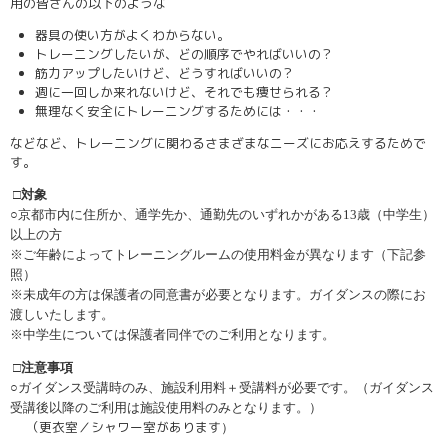
用の皆さんの以下のような
器具の使い方がよくわからない。
トレーニングしたいが、どの順序でやればいいの？
筋力アップしたいけど、どうすればいいの？
週に一回しか来れないけど、それでも痩せられる？
無理なく安全にトレーニングするためには・・・
などなど、トレーニングに関わるさまざまなニーズにお応えするためで
す。
□対象
○
京都市内に住所か、通学先か、通勤先のいずれかがある13歳（中学生）
以上の方
※ご年齢によってトレーニングルームの使用料金が異なります（
下記参
照）
※未成年の方は保護者の同意書が必要となります。ガイダンスの際にお
渡しいたします。
※中学生については保護者同伴でのご利用となります。
□注意事項
○ガイダンス受講時のみ、施設利用料＋受講料が必要です。（ガイダンス
受講後以降のご利用は施設使用料のみとなります。）
（更衣室／シャワー室があります
）