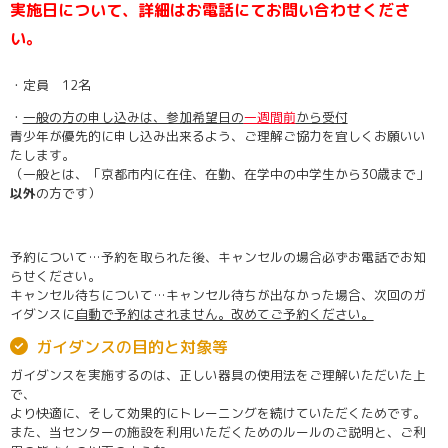
実施日について、詳細はお電話にてお問い合わせくださ
い。
・定員 12名
・
一般の方の申し込みは、参加希望日の
一週間前
から受付
青少年が優先的に申し込み出来るよう、ご理解ご協力を宜しくお願いい
たします。
（一般とは、「京都市内に在住、在勤、在学中の中学生から30歳まで」
以外
の方です）
予約について…予約を取られた後、キャンセルの場合必ずお電話でお知
らせください。
キャンセル待ちについて…キャンセル待ちが出なかった場合、次回のガ
イダンスに
自動で予約はされません。改めてご予約ください。
ガイダンスの目的と対象等
ガイダンスを実施するのは、正しい器具の使用法をご理解いただいた上
で、
より快適に、そして効果的にトレーニングを続けていただくためです。
また、当センターの施設を利用いただくためのルールのご説明と、ご利