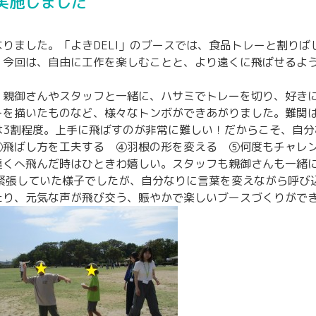
」実施しました
りました。「よきDELI」のブースでは、食品トレーと割り
。今回は、自由に工作を楽しむことと、より遠くに飛ばせるよ
。親御さんやスタッフと一緒に、ハサミでトレーを切り、好き
ーを描いたものなど、様々なトンボができあがりました。難関
は3割程度。上手に飛ばすのが非常に難しい！だからこそ、自分
③飛ばし方を工夫する ④羽根の形を変える ⑤何度もチャレン
遠くへ飛んだ時はひときわ嬉しい。スタッフも親御さんも一緒
や緊張していた様子でしたが、自分なりに言葉を変えながら呼び
たり、元気な声が飛び交う、賑やかで楽しいブースづくりがで