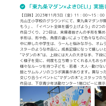
「東九条マダン×よきDELI」実
【日時】2023年11月3日（金）11：00～15：00
元山王小学校のグラウンドにて、東九条マダンが
もう」、「イベント全体を盛り上げよう」の2つの
作品づくり、2つ目は、来場者皆さんの手形を集め
手形は、形や色、角度の違いによって色々なもの
中に押した中学生は、うーんと悩みながら、オム
スターのような作品に。成長記録になって嬉しい
“マダンの木”は、上段には大人の大きな手、下段
く様子を見に、何度も立ち寄ってくれる人もおら
様々なルーツを持つ子ども・若者・大人…動けな
鼓とサムルノリのコラボ演奏があります。異なっ
交じり合うイベントに“マダンの木”とスタッフた
作品は、下京青少年活動センター1階ロビーに展示