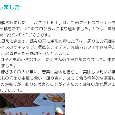
施しました
開催されました。「よきＤＬＥＩ」は、手形アートのコーナー
目標をたて、2つのプログラムに取り組みました。1つは、自
た”マダンの木”づくりです。
に見えてきます。蝶々の形に手形を押した子は、周りにお花畑
ライスのケチャップ。柔軟なアイデア、素晴らしい！小さな子
と、お母さんから感想をいただきました。
には子どもの小さな手と、たくさんの手形が集まりました。午
れました。
いほど多くの人が集い、音楽に身体を揺らし、美味しい匂いが
たもの同士が主張し合い、譲り合い、交じり合う情熱的な演奏
ちの頑張りが、彩りを添えることができたのではないかと思い
しています。