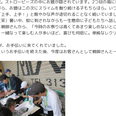
。ストロービーズの中にお題が隠されています。2つ目の箱に
がら、お題は二の次にスライムを触り続ける子もちらほら。い
「上手、上手！」と賑やかな声が途切れることなく続いていま
（笑）暑い中、蚊に刺されながらも一生懸命に子どもたちへ話
に親御さんから、「今時のお祭りは高くてあまり楽しめないと
。一緒なって楽しむ人が多いほど、喜びも何倍に。単純なレク
が、お手伝いに来てくれていました。
というお手伝いを終えた後、今度はお客さんとして親御さんと