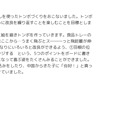
ばしを使ったトンボづくりをおこないました。トンボ
うに改良を繰り返すことを楽しむことを目標としま
に絵を描きトンボを作っていきます。食品トレーの
はここから…うまく飛ぶとス―――っと飛距離が伸
なりにいろいろと改良ができるよう、①羽根の位
ジする という、5つのポイントをボードに書き
になって喜ぶ姿をたくさんみることができました。
込みをしたり、中国からきた子に「你好！」と真っ
きていました。