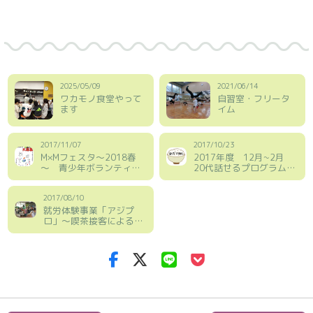
2025/05/09
2021/06/14
ワカモノ食堂やって
自習室・フリータ
ます
イム
2017/11/07
2017/10/23
M×Mフェスタ～2018春
2017年度 12月~2月
～ 青少年ボランティア
20代話せるプログラム
＆出演者大募集！
「なカマめし」
2017/08/10
就労体験事業「アジプ
ロ」～喫茶接客による就
労体験～