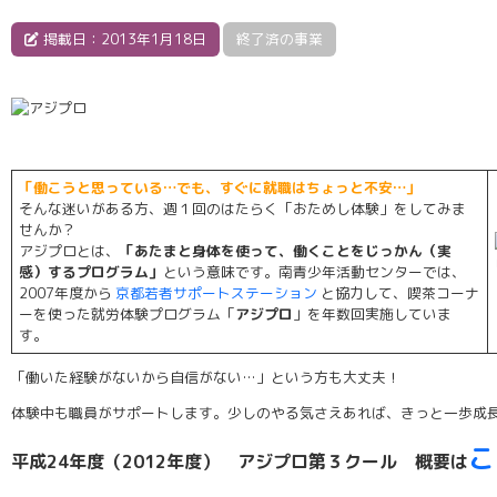
掲載日：2013年1月18日
終了済の事業
「働こうと思っている…でも、すぐに就職はちょっと不安…」
そんな迷いがある方、週１回のはたらく「おためし体験」をしてみま
せんか？
アジプロとは、
「あたまと身体を使って、働くことをじっかん（実
感）するプログラム」
という意味です。南青少年活動センターでは、
2007年度から
京都若者サポートステーション
と協力して、喫茶コーナ
ーを使った就労体験プログラム「
アジプロ
」を年数回実施していま
す。
「働いた経験がないから自信がない…」という方も大丈夫！
体験中も職員がサポートします。少しのやる気さえあれば、きっと一歩成
こ
平成24年度（2012年度） アジプロ第３
クール 概要は