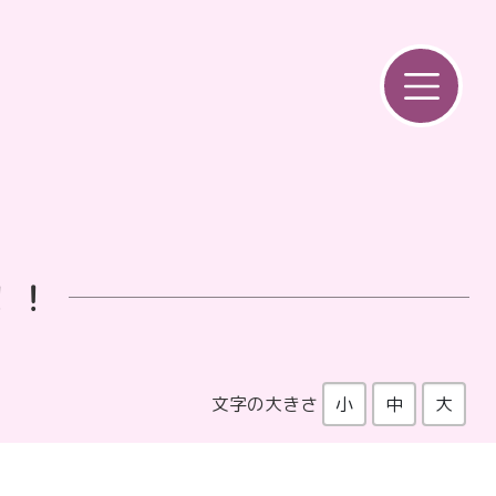
！！
文字の大きさ
小
中
大