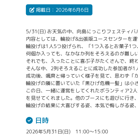
掲載日：2026年6月6日
5/31(日) お天気の中、向島にっこりフェスティ
内容としては、輪投げ&出張版ユースセンターを運
輪投げは1人5つ投げられ、「1つ入るとお菓子1
何個か入っても、なかなか列をそろえるのが難し
それでも、入ったことに喜ぶ子がたくさんで、終
そんな中、2列そろえることに成功した参加者が1
成功後、颯爽と帰っていく様子を見て、思わず「
輪投げの隣に置いていた「黒ひげ危機一髪」は小
この日、一緒に運営をしてくれたボランティア2
を見せてくれました。他のブースにも遊びに行き
輪投げの結果に大喜びする姿、本気で悔しがる姿
日時
2026年5月31日(日) 11:00～15:00