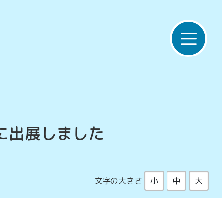
」に出展しました
文字の大きさ
小
中
大