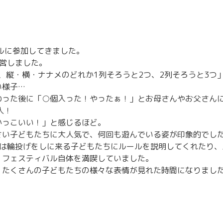
バルに参加してきました。
営しました。
つ、縦・横・ナナメのどれか1列そろうと2つ、2列そろうと3つ
い様子…
わった後に「○個入った！やったぁ！」とお母さんやお父さん
人！
かっこいい！」と感じるほど。
さい子どもたちに大人気で、何回も遊んでいる姿が印象的でし
人は輪投げをしに来る子どもたちにルールを説明してくれたり、
、フェスティバル自体を満喫していました。
、たくさんの子どもたちの様々な表情が見れた時間になりまし