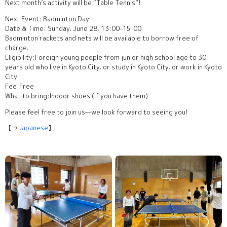
Next month’s activity will be “Table Tennis”!
Next Event: Badminton Day
Date & Time: Sunday, June 28, 13:00–15:00
Badminton rackets and nets will be available to borrow free of
charge.
Eligibility:Foreign young people from junior high school age to 30
years old who live in Kyoto City, or study in Kyoto City, or work in Kyoto
City
Fee:Free
What to bring:Indoor shoes (if you have them)
Please feel free to join us—we look forward to seeing you!
【→
Japanese
】